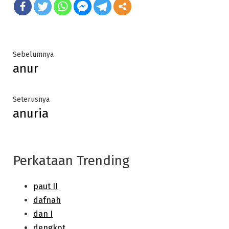
Post
Previous
Sebelumnya
anur
post:
navigation
Next
Seterusnya
anuria
post:
Perkataan Trending