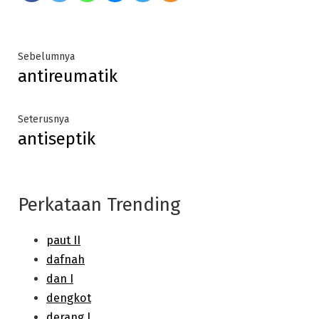
Post
Previous
Sebelumnya
antireumatik
post:
navigation
Next
Seterusnya
antiseptik
post:
Perkataan Trending