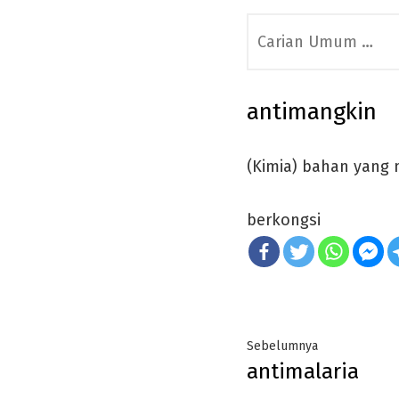
Search
for:
antimangkin
(Kimia) bahan yang
berkongsi
Post
Previous
Sebelumnya
antimalaria
navigation
post: