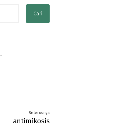
.
Next
Seterusnya
antimikosis
post: