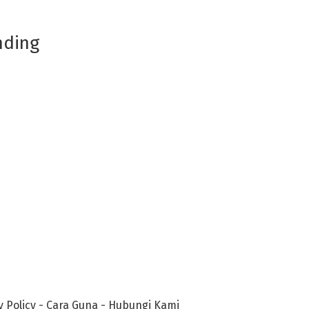
nding
y Policy
-
Cara Guna
-
Hubungi Kami