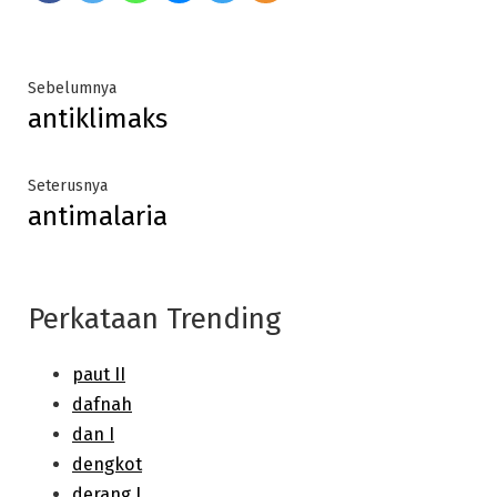
Post
Previous
Sebelumnya
antiklimaks
post:
navigation
Next
Seterusnya
antimalaria
post:
Perkataan Trending