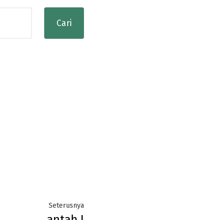
Next
Seterusnya
antah I
post: