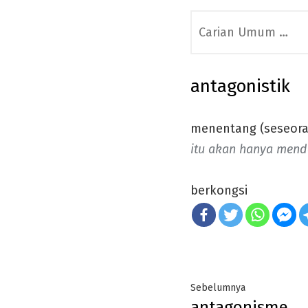
Search
for:
antagonistik
menentang (seseora
itu akan hanya mendap
berkongsi
Post
Previous
Sebelumnya
antagonisme
post: