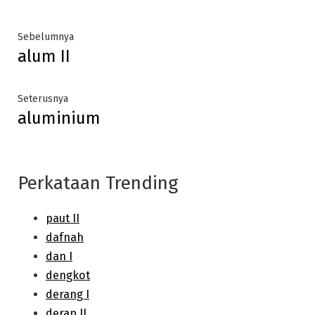
Post
Previous
Sebelumnya
alum II
post:
navigation
Next
Seterusnya
aluminium
post:
Perkataan Trending