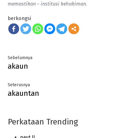
memastikan ~ institusi kehakiman.
berkongsi
Post
Previous
Sebelumnya
akaun
post:
navigation
Next
Seterusnya
akauntan
post:
Perkataan Trending