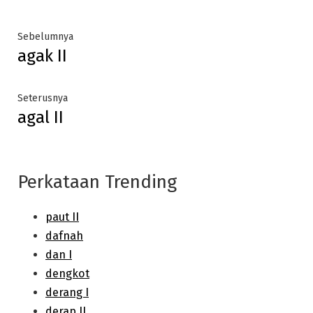
Post
Previous
Sebelumnya
agak II
post:
navigation
Next
Seterusnya
agal II
post:
Perkataan Trending