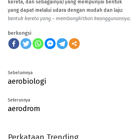
kereta, dan sebagainya) yang mempunyai bentuk
yang dapat melalui udara dengan mudah dan laju:
bentuk kereta yang ~ membangkitkan keanggunannya.
berkongsi
Post
Previous
Sebelumnya
aerobiologi
post:
navigation
Next
Seterusnya
aerodrom
post:
Perkataan Trending