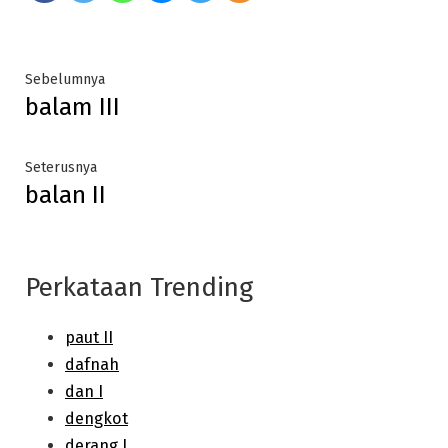
Post
Previous
Sebelumnya
balam III
post:
navigation
Next
Seterusnya
balan II
post:
Perkataan Trending