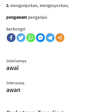
2.
menganjurkan, mengesyorkan;
pengawam
penganjur.
berkongsi
Post
Previous
Sebelumnya
awal
post:
navigation
Next
Seterusnya
awan
post: