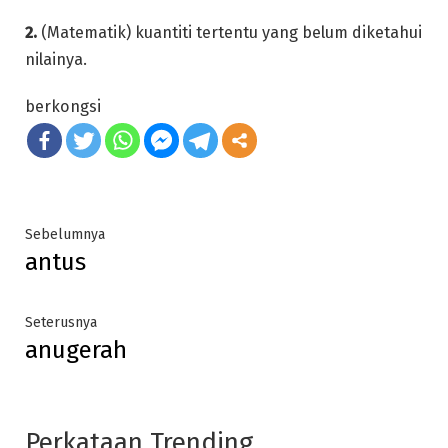
2.
(Matematik) kuantiti tertentu yang belum diketahui
nilainya.
berkongsi
Post
Previous
Sebelumnya
antus
post:
navigation
Next
Seterusnya
anugerah
post:
Perkataan Trending